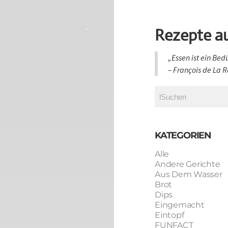
-
Rezepte a
„Essen ist ein Bed
​– François de La
KATEGORIEN
Alle
Andere Gerichte
Aus Dem Wasser
Brot
Dips
Eingemacht
Eintopf
FUNFACT