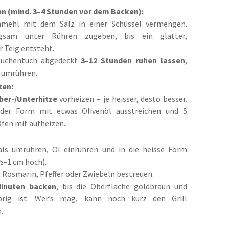
en (mind. 3–4 Stunden vor dem Backen):
nmehl mit dem Salz in einer Schüssel vermengen.
gsam unter Rühren zugeben, bis ein glatter,
r Teig entsteht.
Küchentuch abgedeckt
3–12 Stunden ruhen lassen
,
 umrühren.
zen:
ber-/Unterhitze
vorheizen – je heisser, desto besser.
der Form mit etwas Olivenöl ausstreichen und 5
fen mit aufheizen.
ls umrühren, Öl einrühren und in die heisse Form
 ½–1 cm hoch).
 Rosmarin, Pfeffer oder Zwiebeln bestreuen.
Minuten backen
, bis die Oberfläche goldbraun und
sprig ist. Wer’s mag, kann noch kurz den Grill
.