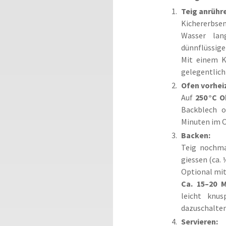
Teig anrühr
Kichererbse
Wasser lan
dünnflüssige
Mit einem 
gelegentlich
Ofen vorhei
Auf
250 °C O
Backblech o
Minuten im O
Backen:
Teig nochma
giessen (ca.
Optional mit
Ca. 15–20 
leicht knu
dazuschalten
Servieren: