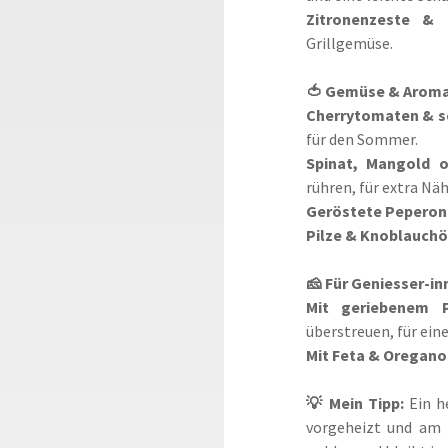
Zitronenzeste & 
Grillgemüse.
🍅 Gemüse & Arom
Cherrytomaten & s
für den Sommer.
Spinat, Mangold o
rühren, für extra Näh
Geröstete Peperon
Pilze & Knoblauchö
🧀 Für Geniesser-in
Mit geriebenem 
überstreuen, für ein
Mit Feta & Oregano
💡 Mein Tipp:
Ein h
vorgeheizt und am b