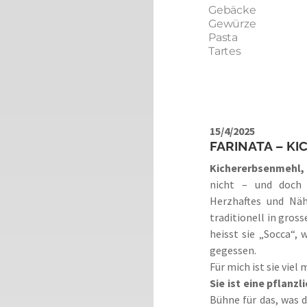
Gebäcke
Gewürze
Pasta
Tartes
15/4/2025
FARINATA – K
Kichererbsenmehl, 
nicht – und doch 
Herzhaftes und Nä
traditionell in gros
heisst sie „Socca“, 
gegessen.
Für mich ist sie viel 
Sie ist eine pflanz
Bühne für das, was 