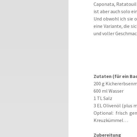
Caponata, Ratatouill
ist aber auch solo ei
Und obwohl ich sie o
eine Variante, die s
und voller Geschmac
Zutaten (für ein Ba
200 g Kichererbsen
600 ml Wasser
1 TL Salz
3 EL Olivenöl (plus 
Optional: frisch ge
Kreuzkümmel…
Zubereitung