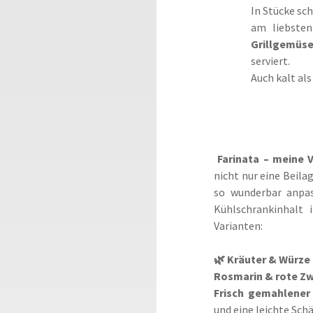
In Stücke sc
am liebste
Grillgemüs
serviert.
Auch kalt als
Farinata – meine 
nicht nur eine Beilage
so wunderbar anpas
Kühlschrankinhalt 
Varianten:
🌿 Kräuter & Würze
Rosmarin & rote Zw
Frisch gemahlener
und eine leichte Schä