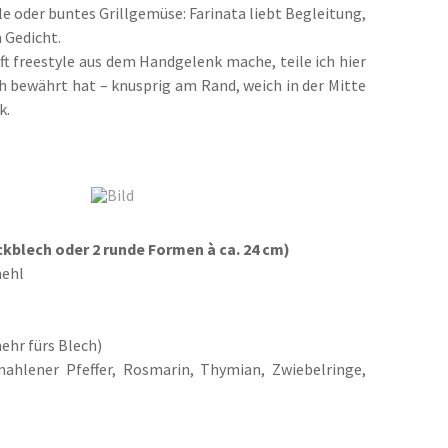
e oder buntes Grillgemüse: Farinata liebt Begleitung,
n Gedicht.
ft freestyle aus dem Handgelenk mache, teile ich hier
ich bewährt hat – knusprig am Rand, weich in der Mitte
k.
ckblech oder 2 runde Formen à ca. 24 cm)
mehl
mehr fürs Blech)
mahlener Pfeffer, Rosmarin, Thymian, Zwiebelringe,