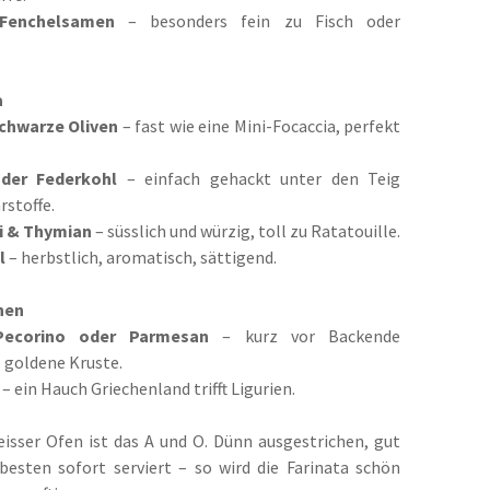
Fenchelsamen
– besonders fein zu Fisch oder
a
chwarze Oliven
– fast wie eine Mini-Focaccia, perfekt
der Federkohl
– einfach gehackt unter den Teig
rstoffe.
i & Thymian
– süsslich und würzig, toll zu Ratatouille.
l
– herbstlich, aromatisch, sättigend.
nen
Pecorino oder Parmesan
– kurz vor Backende
e goldene Kruste.
– ein Hauch Griechenland trifft Ligurien.
eisser Ofen ist das A und O. Dünn ausgestrichen, gut
esten sofort serviert – so wird die Farinata schön