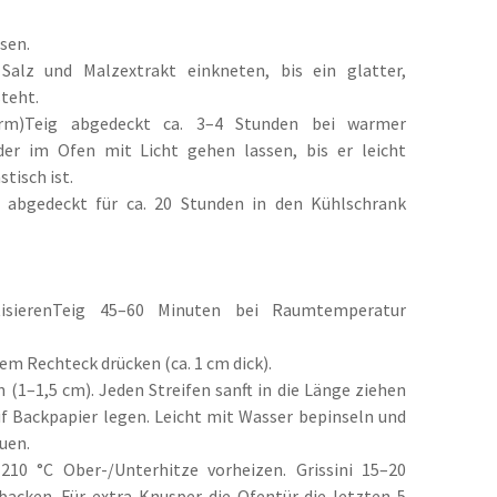
sen.
 Salz und Malzextrakt einkneten, bis ein glatter,
steht.
rm)Teig abgedeckt ca. 3–4 Stunden bei warmer
r im Ofen mit Licht gehen lassen, bis er leicht
tisch ist.
t abgedeckt für ca. 20 Stunden in den Kühlschrank
tisierenTeig 45–60 Minuten bei Raumtemperatur
em Rechteck drücken (ca. 1 cm dick).
n (1–1,5 cm). Jeden Streifen sanft in die Länge ziehen
uf Backpapier legen. Leicht mit Wasser bepinseln und
uen.
210 °C Ober-/Unterhitze vorheizen. Grissini 15–20
acken. Für extra Knusper die Ofentür die letzten 5