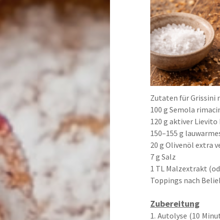
Zutaten für Grissini
100 g Semola rimaci
120 g aktiver Lievito
150–155 g lauwarme
20 g Olivenöl extra v
7 g Salz
1 TL Malzextrakt (o
Toppings nach Beli
Zubereitung
1. Autolyse (10 Minu