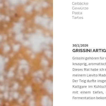
Gebäcke
Gewürze
Pasta
Tartes
30/1/2026
GRISSINI ARTI
Grissini gehören für
knusprig, aromatisch
Dieses Mal habe ich
meinem Lievito Madre
Der Teig durfte insg
Kaltgare im Kühlsch
mit einem tiefen,
Fermentation beko