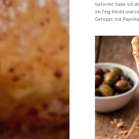
​Geformt habe ich di
im Teig bleibt und s
Getoppt mit Paprika