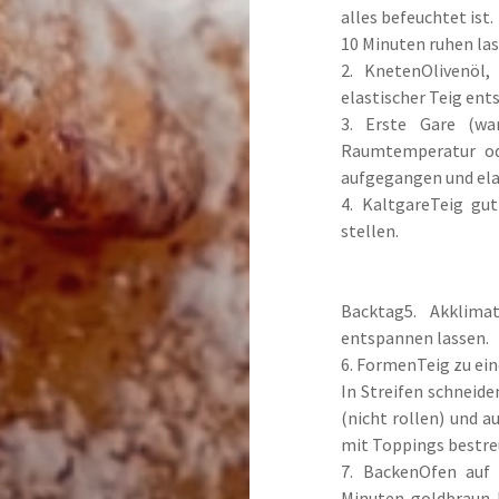
alles befeuchtet ist.
10 Minuten ruhen las
2. KnetenOlivenöl,
elastischer Teig ent
3. Erste Gare (wa
Raumtemperatur ode
aufgegangen und elas
4. KaltgareTeig gu
stellen.
Backtag5. Akklima
entspannen lassen.
6. FormenTeig zu ein
In Streifen schneide
(nicht rollen) und a
mit Toppings bestre
7. BackenOfen auf 
Minuten goldbraun b