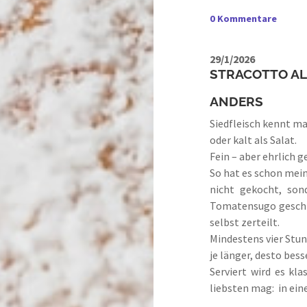
0 Kommentare
29/1/2026
STRACOTTO AL
ANDERS
Siedfleisch kennt ma
oder kalt als Salat.
Fein – aber ehrlich g
So hat es schon mein
nicht gekocht, son
Tomatensugo geschmo
selbst zerteilt.
Mindestens vier Stun
je länger, desto bess
Serviert wird es kl
liebsten mag: in eine