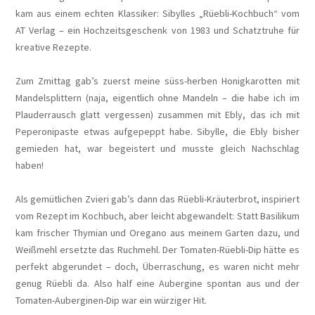
kam aus einem echten Klassiker: Sibylles „Rüebli-Kochbuch“ vom
AT Verlag – ein Hochzeitsgeschenk von 1983 und Schatztruhe für
kreative Rezepte.
Zum Zmittag gab’s zuerst meine süss-herben Honigkarotten mit
Mandelsplittern (naja, eigentlich ohne Mandeln – die habe ich im
Plauderrausch glatt vergessen) zusammen mit Ebly, das ich mit
Peperonipaste etwas aufgepeppt habe. Sibylle, die Ebly bisher
gemieden hat, war begeistert und musste gleich Nachschlag
haben!
Als gemütlichen Zvieri gab’s dann das Rüebli-Kräuterbrot, inspiriert
vom Rezept im Kochbuch, aber leicht abgewandelt: Statt Basilikum
kam frischer Thymian und Oregano aus meinem Garten dazu, und
Weißmehl ersetzte das Ruchmehl. Der Tomaten-Rüebli-Dip hätte es
perfekt abgerundet – doch, Überraschung, es waren nicht mehr
genug Rüebli da. Also half eine Aubergine spontan aus und der
Tomaten-Auberginen-Dip war ein würziger Hit.