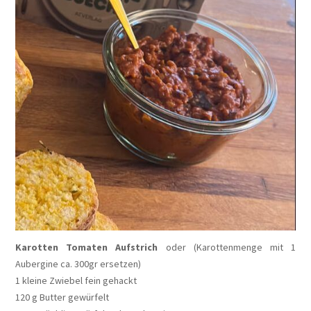
Karotten Tomaten Aufstrich
oder (Karottenmenge mit 1
Aubergine ca. 300gr ersetzen)
1 kleine Zwiebel fein gehackt
120 g Butter gewürfelt