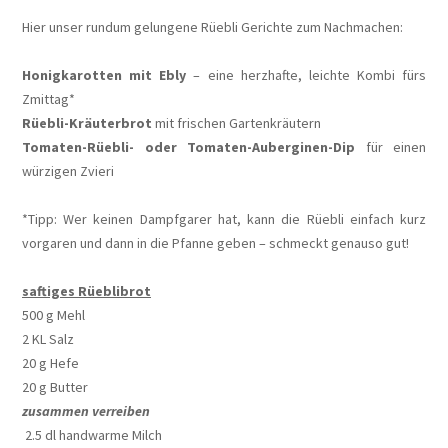
Hier unser rundum gelungene Rüebli Gerichte zum Nachmachen:
Honigkarotten mit Ebly
– eine herzhafte, leichte Kombi fürs
Zmittag*
Rüebli-Kräuterbrot
mit frischen Gartenkräutern
Tomaten-Rüebli- oder Tomaten-Auberginen-Dip
für einen
würzigen Zvieri
*Tipp: Wer keinen Dampfgarer hat, kann die Rüebli einfach kurz
vorgaren und dann in die Pfanne geben – schmeckt genauso gut!
saftiges Rüeblibrot
500 g Mehl
2 KL Salz
20 g Hefe
20 g Butter
zusammen verreiben
2.5 dl handwarme Milch