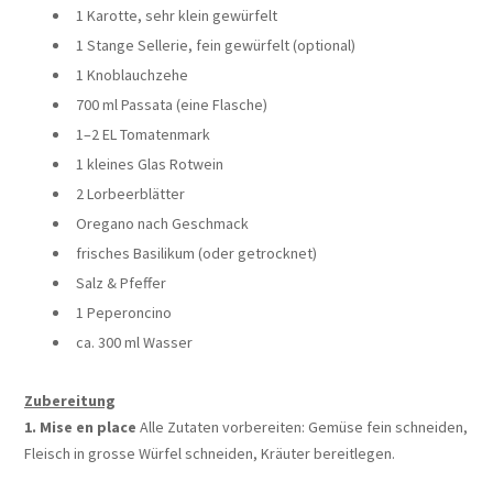
1 Karotte, sehr klein gewürfelt
1 Stange Sellerie, fein gewürfelt (optional)
1 Knoblauchzehe
700 ml Passata (eine Flasche)
1–2 EL Tomatenmark
1 kleines Glas Rotwein
2 Lorbeerblätter
Oregano nach Geschmack
frisches Basilikum (oder getrocknet)
Salz & Pfeffer
1 Peperoncino
ca. 300 ml Wasser
Zubereitung
1. Mise en place
Alle Zutaten vorbereiten:
Gemüse fein schneiden,
Fleisch in grosse Würfel schneiden, Kräuter bereitlegen.