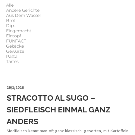
Alle
Andere Gerichte
Aus Dem Wasser
Brot
Dips
Eingemacht
Eintopf
FUNFACT
Gebäcke
Gewürze
Pasta
Tartes
29/1/2026
STRACOTTO AL SUGO –
SIEDFLEISCH EINMAL GANZ
ANDERS
Siedfleisch kennt man oft ganz klassisch: gesotten, mit Kartoffeln