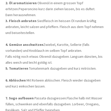
2. Öl aromatisieren
Olivenöl in einem grossen Topf
erhitzen.
Peperoncino kurz darin ziehen lassen, bis es duftet.
Dann herausnehmen.
3. Fleisch anbraten
Siedfleisch im heissen Öl rundum kräftig
anbraten, leicht salzen und pfeffern.
Fleisch aus dem Topf nehmen
und beiseitestellen.
4. Gemüse anschwitzen
Zwiebel, Karotte, Sellerie (falls
vorhanden) und Knoblauch im selben Topf anbraten.
Falls nötig noch etwas Olivenöl dazugeben. Langsam dünsten, bis
alles weich und leicht goldig ist.
5. Tomatieren
Tomatenmark dazugeben und kurz mitrösten.
6. Ablöschen
Mit Rotwein ablöschen.
Fleisch wieder dazugeben
und kurz einkochen lassen.
7. Sugo aufbauen
Passata dazugiessen.
Flasche halb mit Wasser
füllen, schwenken und ebenfalls dazugeben. Lorbeer, Oregano,
Basilikum, Salz und Pfeffer beigeben.