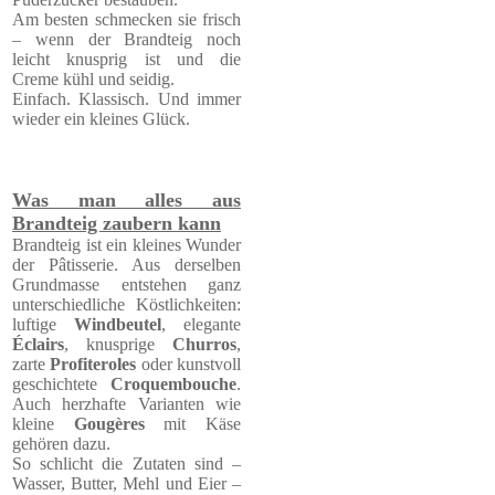
Am besten schmecken sie frisch
– wenn der Brandteig noch
leicht knusprig ist und die
Creme kühl und seidig.
Einfach. Klassisch. Und immer
wieder ein kleines Glück.
Was man alles aus
Brandteig zaubern kann
Brandteig ist ein kleines Wunder
der Pâtisserie. Aus derselben
Grundmasse entstehen ganz
unterschiedliche Köstlichkeiten:
luftige
Windbeutel
, elegante
Éclairs
, knusprige
Churros
,
zarte
Profiteroles
oder kunstvoll
geschichtete
Croquembouche
.
Auch herzhafte Varianten wie
kleine
Gougères
mit Käse
gehören dazu.
So schlicht die Zutaten sind –
Wasser, Butter, Mehl und Eier –