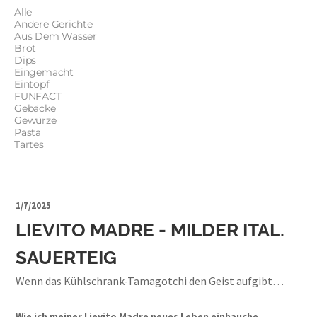
Alle
Andere Gerichte
Aus Dem Wasser
Brot
Dips
Eingemacht
Eintopf
FUNFACT
Gebäcke
Gewürze
Pasta
Tartes
1/7/2025
LIEVITO MADRE - MILDER ITAL.
SAUERTEIG
Wenn das Kühlschrank-Tamagotchi den Geist aufgibt…
Wie ich meiner Lievito Madre neues Leben einhauche