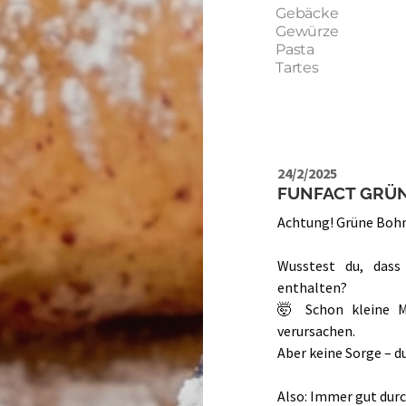
Gebäcke
Gewürze
Pasta
Tartes
24/2/2025
FUNFACT GRÜ
Achtung! Grüne Bohn
Wusstest du, dass
enthalten?
🤯 Schon kleine M
verursachen.
Aber keine Sorge – d
Also: Immer gut durch