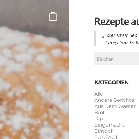
-
Rezepte a
„Essen ist ein Bed
​– François de La
KATEGORIEN
Alle
Andere Gerichte
Aus Dem Wasser
Brot
Dips
Eingemacht
Eintopf
FUNFACT