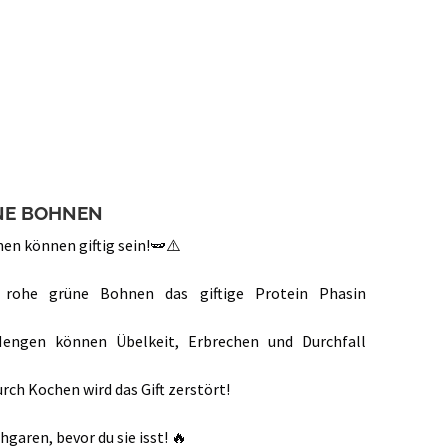
NE BOHNEN
en können giftig sein!🫛⚠️
 rohe grüne Bohnen das giftige Protein Phasin
engen können Übelkeit, Erbrechen und Durchfall
urch Kochen wird das Gift zerstört!
garen, bevor du sie isst! 🔥