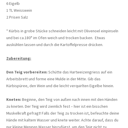
6 Eigelb
1 TL Weisswein
2 Prisen Salz
* Kürbis in grobe Stücke schneiden leicht mit Olivenoel einpinseln
und bei ca.180° im Ofen weich und trocken backen. Etwas
auskühlen lassen und durch die Kartoffelpresse drücken.
Zubereitung:
Den Teig vorbereiten:
Schütte das Hartweizengriess auf ein
Arbeitsbrett und forme eine Mulde in der Mitte. Gib das
Kürbispüree, den Wein und die leicht verquirlten Eigelbe hinein.
Kneten:
Beginne, den Teig von außen nach innen mit den Händen
zu kneten. Der Teig wird ziemlich fest – hier ist ein bisschen
Muskelkraft gefragt! Falls der Teig zu trocken ist, befeuchte deine
Hände mit kaltem Wasser und knete weiter. Achte darauf, dass du
nur kleine Mengen Wasser hinzufügst, um den Teig nicht zu