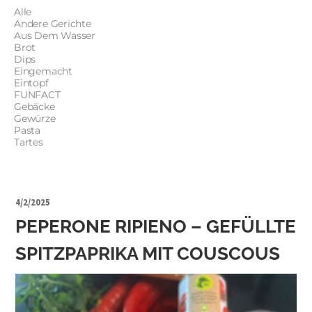
Alle
Andere Gerichte
Aus Dem Wasser
Brot
Dips
Eingemacht
Eintopf
FUNFACT
Gebäcke
Gewürze
Pasta
Tartes
4/2/2025
PEPERONE RIPIENO – GEFÜLLTE
SPITZPAPRIKA MIT COUSCOUS