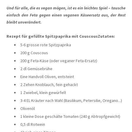
Und für alle, die es vegan mögen, ist es ein leichtes Spiel – tausche
einfach den Feta gegen einen veganen Käseersatz aus, der Rest
bleibt unverändert.
Rezept für gefüllte Spitzpaprika mit Couscous
Zutaten:
5-6 grosse rote Spitzpaprika
200 g Couscous
200 g Feta-Käse (oder veganer Feta-Ersatz)
2 dl Gemüsebrühe
Eine Handvoll Oliven, entsteint
2 Zehen Knoblauch, fein gehackt
1 Zwiebel, klein gewürfelt
3-4 EL Kräuter nach Wahl (Basilikum, Petersilie, Oregano...)
Olivenöl
1 kleine Dose geschälte Tomaten (240 g Abtropfgewicht)
0,5 dl Rotwein