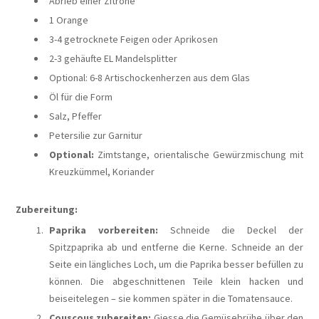
Abrieb einer Zitrone
1 Orange
3-4 getrocknete Feigen oder Aprikosen
2-3 gehäufte EL Mandelsplitter
Optional: 6-8 Artischockenherzen aus dem Glas
Öl für die Form
Salz, Pfeffer
Petersilie zur Garnitur
Optional:
Zimtstange, orientalische Gewürzmischung mit
Kreuzkümmel, Koriander
Zubereitung:
Paprika vorbereiten:
Schneide die Deckel der
Spitzpaprika ab und entferne die Kerne. Schneide an der
Seite ein längliches Loch, um die Paprika besser befüllen zu
können. Die abgeschnittenen Teile klein hacken und
beiseitelegen – sie kommen später in die Tomatensauce.
Couscous zubereiten:
Giesse die Gemüsebrühe über den