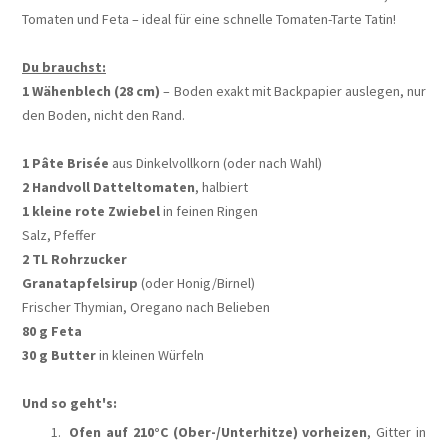
Tomaten und Feta – ideal für eine schnelle Tomaten-Tarte Tatin!
Du brauchst:
1 Wähenblech (28 cm)
– Boden exakt mit Backpapier auslegen, nur
den Boden, nicht den Rand.
1 Pâte Brisée
aus Dinkelvollkorn (oder nach Wahl)
2 Handvoll Datteltomaten
, halbiert
1 kleine rote Zwiebel
in feinen Ringen
Salz, Pfeffer
2 TL Rohrzucker
Granatapfelsirup
(oder Honig/Birnel)
Frischer Thymian, Oregano nach Belieben
80 g Feta
30 g Butter
in kleinen Würfeln
Und so geht's:
Ofen auf 210°C (Ober-/Unterhitze) vorheizen
, Gitter in