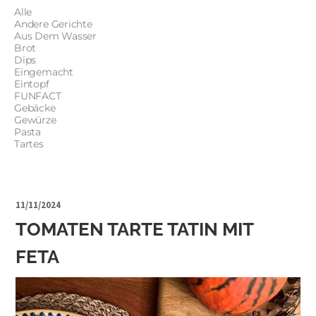
Alle
Andere Gerichte
Aus Dem Wasser
Brot
Dips
Eingemacht
Eintopf
FUNFACT
Gebäcke
Gewürze
Pasta
Tartes
11/11/2024
TOMATEN TARTE TATIN MIT
FETA