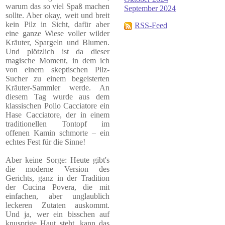
warum das so viel Spaß machen
September 2024
sollte. Aber okay, weit und breit
kein Pilz in Sicht, dafür aber
RSS-Feed
eine ganze Wiese voller wilder
Kräuter, Spargeln und Blumen.
Und plötzlich ist da dieser
magische Moment, in dem ich
von einem skeptischen Pilz-
Sucher zu einem begeisterten
Kräuter-Sammler werde. An
diesem Tag wurde aus dem
klassischen Pollo Cacciatore ein
Hase Cacciatore, der in einem
traditionellen Tontopf im
offenen Kamin schmorte – ein
echtes Fest für die Sinne!
Aber keine Sorge: Heute gibt's
die moderne Version des
Gerichts, ganz in der Tradition
der Cucina Povera, die mit
einfachen, aber unglaublich
leckeren Zutaten auskommt.
Und ja, wer ein bisschen auf
knusprige Haut steht, kann das