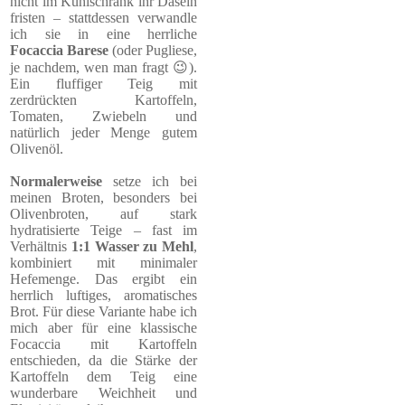
nicht im Kühlschrank ihr Dasein
fristen – stattdessen verwandle
ich sie in eine herrliche
Focaccia Barese
(oder Pugliese,
je nachdem, wen man fragt 😉).
Ein fluffiger Teig mit
zerdrückten Kartoffeln,
Tomaten, Zwiebeln und
natürlich jeder Menge gutem
Olivenöl.
Normalerweise
setze ich bei
meinen Broten, besonders bei
Olivenbroten, auf stark
hydratisierte Teige – fast im
Verhältnis
1:1 Wasser zu Mehl
,
kombiniert mit minimaler
Hefemenge. Das ergibt ein
herrlich luftiges, aromatisches
Brot. Für diese Variante habe ich
mich aber für eine klassische
Focaccia mit Kartoffeln
entschieden, da die Stärke der
Kartoffeln dem Teig eine
wunderbare Weichheit und