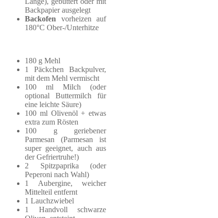
Länge), gebuttert oder mit
Backpapier ausgelegt
Backofen
vorheizen auf
180°C Ober-/Unterhitze
180 g Mehl
1 Päckchen Backpulver,
mit dem Mehl vermischt
100 ml Milch (oder
optional Buttermilch für
eine leichte Säure)
100 ml Olivenöl + etwas
extra zum Rösten
100 g geriebener
Parmesan (Parmesan ist
super geeignet, auch aus
der Gefriertruhe!)
2 Spitzpaprika (oder
Peperoni nach Wahl)
1 Aubergine, weicher
Mittelteil entfernt
1 Lauchzwiebel
1 Handvoll schwarze