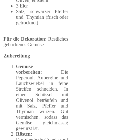
Oliven, entsteint
3 Eier
Salz, schwarzer Pfeffer
und Thymian (frisch oder
getrocknet)
Für die Dekoration:
Restliches
gebackenes Gemüse
Zubereitung
Gemüse
vorbereiten:
Die
Peperoni, Aubergine und
Lauchzwiebel in feine
Streifen schneiden. In
einer Schüssel mit
Olivenöl beträufeln und
mit Salz, Pfeffer und
Thymian würzen. Gut
vermischen, sodass das
Gemüse gleichmässig
gewürzt ist.
Rösten:
Das gewürzte Gemüse auf