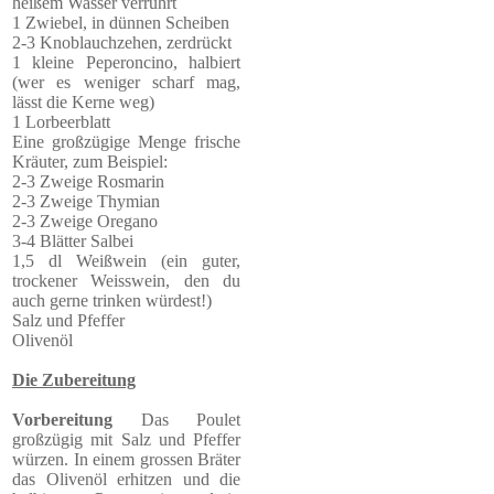
heißem Wasser verrührt
1 Zwiebel, in dünnen Scheiben
2-3 Knoblauchzehen, zerdrückt
1 kleine Peperoncino, halbiert
(wer es weniger scharf mag,
lässt die Kerne weg)
1 Lorbeerblatt
Eine großzügige Menge frische
Kräuter, zum Beispiel:
2-3 Zweige Rosmarin
2-3 Zweige Thymian
2-3 Zweige Oregano
3-4 Blätter Salbei
1,5 dl Weißwein (ein guter,
trockener Weisswein, den du
auch gerne trinken würdest!)
Salz und Pfeffer
Olivenöl
Die Zubereitung
Vorbereitung
Das Poulet
großzügig mit Salz und Pfeffer
würzen. In einem grossen Bräter
das Olivenöl erhitzen und die