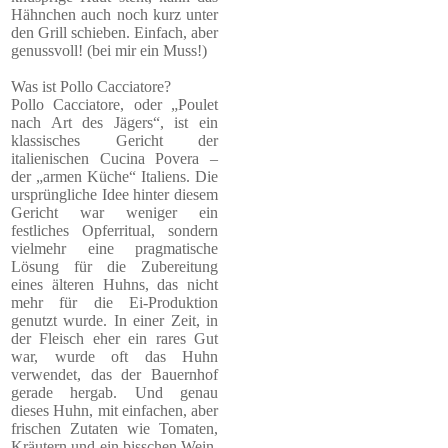
Hähnchen auch noch kurz unter
den Grill schieben. Einfach, aber
genussvoll! (bei mir ein Muss!)
Was ist Pollo Cacciatore?
Pollo Cacciatore, oder „Poulet
nach Art des Jägers“, ist ein
klassisches Gericht der
italienischen Cucina Povera –
der „armen Küche“ Italiens. Die
ursprüngliche Idee hinter diesem
Gericht war weniger ein
festliches Opferritual, sondern
vielmehr eine pragmatische
Lösung für die Zubereitung
eines älteren Huhns, das nicht
mehr für die Ei-Produktion
genutzt wurde. In einer Zeit, in
der Fleisch eher ein rares Gut
war, wurde oft das Huhn
verwendet, das der Bauernhof
gerade hergab. Und genau
dieses Huhn, mit einfachen, aber
frischen Zutaten wie Tomaten,
Kräutern und ein bisschen Wein,