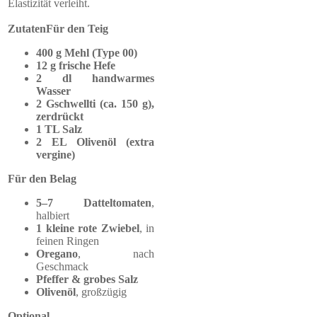
Elastizität verleiht.
Zutaten
Für den Teig
400 g Mehl (Type 00)
12 g frische Hefe
2 dl handwarmes
Wasser
2 Gschwellti (ca. 150 g),
zerdrückt
1 TL Salz
2 EL Olivenöl (extra
vergine)
Für den Belag
5–7 Datteltomaten
,
halbiert
1 kleine rote Zwiebel
, in
feinen Ringen
Oregano
, nach
Geschmack
Pfeffer & grobes Salz
Olivenöl
, großzügig
Optional